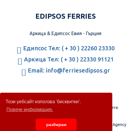
EDIPSOS FERRIES
Аркица & Едипсос Евия - Гърция
Едипсос Тел: ( + 30 ) 22260 23330
Аркица Тел: ( + 30 ) 22330 91121
Email: info@ferriesedipsos.gr
Този уебсайт използва 'бисквитки'.
Правила за поверителност
|
Политика на бисквитките
Повече информация.
© 2009-2026 All Rights Reserved - Developed by
GAP Web Agency
разбирам